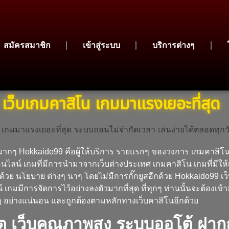
สมัครสมาชิก
เข้าสู่ระบบ
บริการต่างๆ
็บเกมคาสิโน เกมมาแรงเยอะที่สุด
กๆ Hokkaido99 คือผู้ให้บริการ รายแรกๆ ของวงการ เกมคาสิโนอ
อนไลน์ เกมที่มีการนำมาจากเว็บต่างประเทศ เกมคาสิโน เกมที่มีให้
้วย นโยบาย ต่างๆ นาๆ โดยไม่มีการกั๊กยูสอีกด้วย Hokkaido99 เ
 เกมมีการจัดการไว้อย่างลงตัวมากที่สุด ที่ทุกๆ ท่านนั้นจะต้องเ
ใดๆ อย่างแน่นอน และถูกต้องตามหลักทางเว็บคาสิโนอีกด้วย
ต เว็บคุณภาพสูง ระบบออโต้ ฝาก