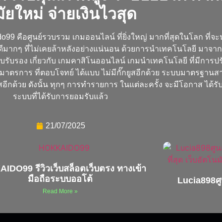
ัยใหม่ จ่ายเงินไวสุด
 คือศูนย์รวบรวม เกมออนไลน์ ที่ยิ่งใหญ่ มากที่สุดในโลก ที่จะ
ย่างดีมากๆ ที่ไม่เคยล้าหลังอย่างแน่นอน ด้วยการนำเทคโนโลยี มาจา
รับรอง เกี่ยวกับ เกมคาสิโนออนไลน์ เกมนำเทคโนโลยี ที่มีการปรั
าตรการ ที่ตอบโจทย์ ได้แบบ ไม่มีกั๊กยูสอีกด้วย ระบบมาตรฐานสาก
กยูสอีกด้วย ดังนั้น ทุกๆ การทำรายการ ในแต่ละครั้ง จะมีโอกาส ได
ระบบที่ได้รับการยอมรับแล้ว
21/07/2025
IDO99 รีวิวเว็บสล็อตเว็บตรง ทางเข้า
มือถือระบบออโต้
Lucia898ศ
Read More »