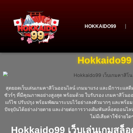
HOKKAIDO99
Hokkaido99 เว
สุดยอดเว็บเล่นเกมคาสิโนออนไลน์ เกมมาแรง และมีการะแสดีมา
ชัวร์ๆ ที่มีคุณภาพอย่างสูงสุด พร้อมด้วย ใบรับรอง เกมคาสิโนอ
แก้ไช ปรับปรุง พร้อมพัฒนาระบบไว้อย่างลงตัวมากๆ และพร้อมด
ปัจจุบันได้อย่างง่ายดาย และง่ายต่อการวางเดิมพันสล็อตออนไลน์
ไม่มีเสียค่าใช้จ่าย
Hokkaido99 เว็บเล่นเกมสล็อ