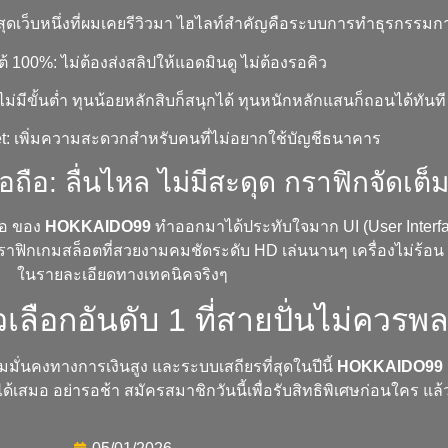
ที่สุดเว็บหนึ่งที่ผมเคยรีวิวมา ไฮไลท์สำคัญคือระบบการทำธุรกรรมก
 100%: ไม่ต้องส่งสลิปให้แอดมินดู ไม่ต้องรอคิว
่มีขั้นต่ำ ทุนน้อยหลักสิบก็สนุกได้ ทุนหนักหลักแสนก็ถอนได้ทันที
let: เพิ่มความสะดวกสำหรับคนที่ไม่อยากใช้บัญชีธนาคาร
อถือ: ลื่นไหล ไม่มีสะดุด กราฟิกจัดเต็
ถือ ของ
HOKKAIDO99
ทำออกมาได้ประทับใจมาก UI (User Interfa
ฟิกเกมสล็อตที่สวยงามคมชัดระดับ HD เล่นนานๆ เครื่องไม่ร้อน นี่
ในรายละเอียดทางเทคนิคจริงๆ
ือกอันดับ 1 ที่สายปั่นไม่ควรพ
มมั่นคงทางการเงินสูง และระบบเสถียรที่สุดในปีนี้
HOKKAIDO99
ไรได้เสมอ อย่ารอช้า สมัครสมาชิกวันนี้เพื่อรับสิทธิพิเศษก่อนใคร แล้ว