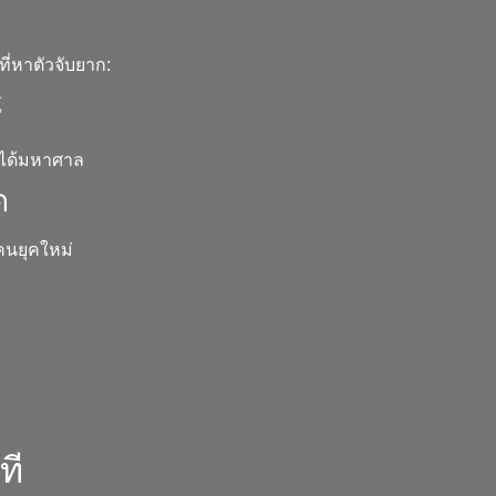
ี่หาตัวจับยาก:
์
่นได้มหาศาล
ด
คนยุคใหม่
ที