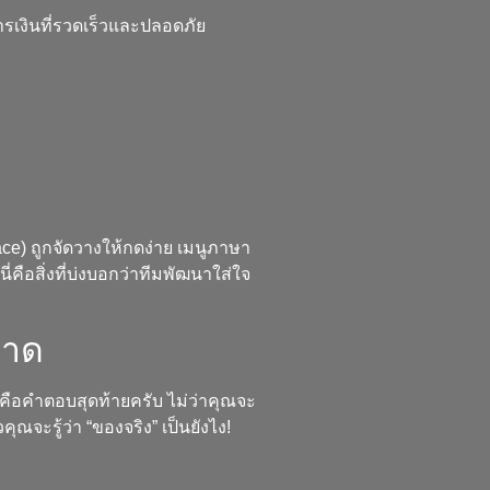
ารเงินที่รวดเร็วและปลอดภัย
ม
ce) ถูกจัดวางให้กดง่าย เมนูภาษา
คือสิ่งที่บ่งบอกว่าทีมพัฒนาใส่ใจ
ลาด
คือคำตอบสุดท้ายครับ ไม่ว่าคุณจะ
คุณจะรู้ว่า “ของจริง” เป็นยังไง!