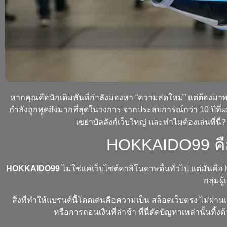
หากคุณคือนักเดิมพันที่กำลังมองหา “ความสดใหม่” แต่ต้องมาพร้
กำลังถูกพูดถึงมากที่สุดในวงการ จากประสบการณ์กว่า 10 ปีที่ผมคล
เขย่าบัลลังก์เว็บใหญ่ และทำไมต้องเล่นที่
HOKKAIDO99 คือ
HOKKAIDO99
ไม่ใช่แค่เว็บไซต์คาสิโนดาษดื่นทั่วไป แต่มันคื
กลุ่มผ
สิ่งที่ทำให้แบรนด์นี้โดดเด่นคือความเป็น สล็อตเว็บตรง ไม่ผ่า
หรือการถอนเงินที่ล่าช้า ที่นี่ตัดปัญหาเหล่านั้น