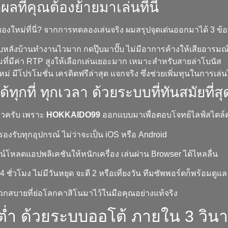
ผลที่คุณต้องย้ายมาเล่นที่นี่
ใหม่ที่นี่? จากการทดลองเล่นจริง ผมสรุปจุดเด่นออกมาได้ 3 ข้อท
บหลังบ้านทำงานไวมาก กดปุ๊บมาปั๊บ ไม่มีอาการค้างให้เสียอารมณ
ที่มีค่า RTP สูงให้เลือกเล่นเยอะมาก เหมาะสำหรับสายล่าโบนัส
ม่ มีโปรโมชั่น เครดิตฟรีล่าสุด แจกจริง ซึ่งช่วยเพิ่มทุนในการเล
ทุกที่ ทุกเวลา ด้วยระบบที่ทันสมัยที่สุ
ล้วครับ เพราะ
HOKKAIDO99
ออกแบบมาเพื่อตอบโจทย์ไลฟ์สไตล์
 รองรับทุกอุปกรณ์ ไม่ว่าจะเป็น iOS หรือ Android
าวน์โหลดแอปพลิเคชันให้หนักเครื่อง เล่นผ่าน Browser ได้ไหลลื่น
24 ชั่วโมง ไม่มีวันหยุด จะตี 2 หรือเที่ยงวัน ทีมซัพพอร์ตก็พร้อมดูแล
วกสบายที่ย่อโลกคาสิโนมาไว้ในมือคุณอย่างแท้จริง
ต่ำ ด้วยระบบออโต้ ภายใน 3 วินา