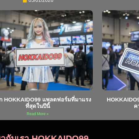
05/01/2026
ึก HOKKAIDO99 แพลตฟอร์มที่มาแรง
HOKKAIDO99 
ที่สุดในปีนี้
ค
Read More »
ี่ยวกับเรา HOKKAIDO99