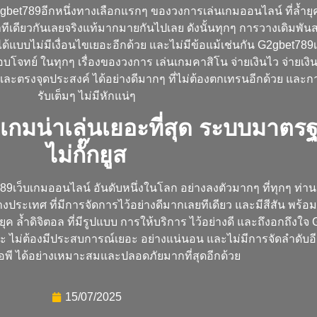
gbet789อีกหนึ่งทางเลือกแรกๆ ของวงการเล่นเกมออนไลน์ ที่ล้ำยุค
่นาทีเดียวกันเลยจริงแท้มากมายกันไปเลย ดังนั้นทุกๆ การวางเดิมพั
้แบบไม่มีเงื่อนไขเยอะอีกด้วย และไม่มีข้อแม้เช่นกัน G2gbet789เ
จทย์ ในทุกๆ เรื่องของวงการ เล่นเกมคาสิโน จ่ายเงินไว จ่ายเงินช
ละตรงจุดประสงค์ ได้อย่างดีมากๆ ที่ไม่ต้องตกเทรนอีกด้วย และกา
รับเต็มๆ ไม่มีหักแน่ๆ
กมน่าเล่นเยอะที่สุด ระบบมาตรฐ
ไม่กั๊กยูส
89เว็บเกมออนไลน์ อันดับหนึ่งในโลก อย่างลงตัวมากๆ ที่ทุกๆ ท่าน
างประเทศ ที่มีการจัดการไว้อย่างดีมากเลยทีเดียว และมีสีสัน พร
ำยุค ล้ำดิจิตอล ที่มีรูปแบบ การให้บริการ ไว้อย่างดี และถึงอกถึง
ละ ไม่ต้องมีประสบการณ์เยอะ อย่างแน่นอน และไม่มีการจัดลำดับอีก
ีไอพี ได้อย่างเหมาะสมและปลอดภัยมากที่สุดอีกด้วย
15/07/2025