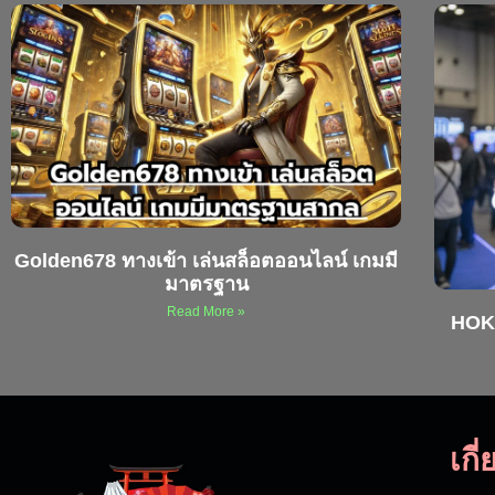
Golden678 ทางเข้า เล่นสล็อตออนไลน์ เกมมี
มาตรฐาน
Read More »
HOKK
เก