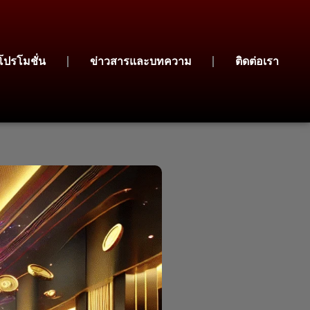
โปรโมชั่น
ข่าวสารและบทความ
ติดต่อเรา